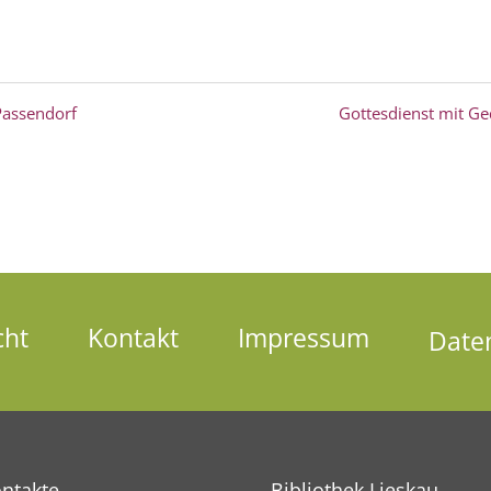
Passendorf
Gottesdienst mit G
cht
Kontakt
Impressum
Date
ntakte
Bibliothek Lieskau