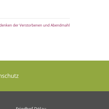
edenken der Verstorbenen und Abendmahl
nschutz
Friedhof Dölau