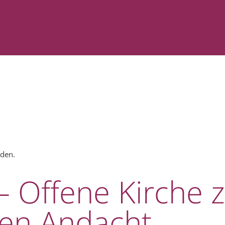
nden.
 – Offene Kirche 
hen Andacht