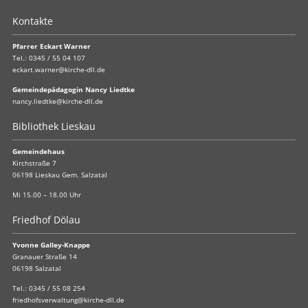
Kontakte
Pfarrer Eckart Warner
Tel.:
0345 / 55 04 107
eckart.warner@kirche-dll.de
Gemeindepädagogin Nancy Liedtke
nancy.liedtke@kirche-dll.de
Bibliothek Lieskau
Gemeindehaus
Kirchstraße 7
06198 Lieskau Gem. Salzatal
Mi 15.00 – 18.00 Uhr
Friedhof Dölau
Yvonne Galley-Knappe
Granauer Straße 14
06198 Salzatal
Tel.:
0345 / 55 08 254
friedhofsverwaltung@kirche-dll.de