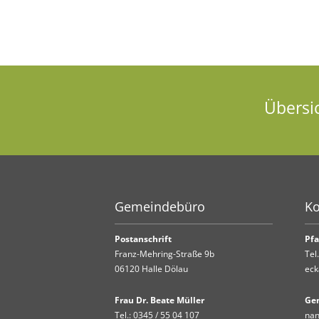
Übersi
Gemeindebüro
Ko
Postanschrift
Pfa
Franz-Mehring-Straße 9b
Tel
06120 Halle Dölau
eck
Frau Dr. Beate Müller
Ge
Tel.:
0345 / 55 04 107
nan