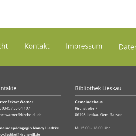
cht
Kontakt
Impressum
Date
ntakte
Bibliothek Lieskau
rrer Eckart Warner
Gemeindehaus
.:
0345 / 55 04 107
Kirchstraße 7
art.warner@kirche-dll.de
06198 Lieskau Gem. Salzatal
meindepädagogin Nancy Liedtke
Mi 15.00 – 18.00 Uhr
cy.liedtke@kirche-dll.de