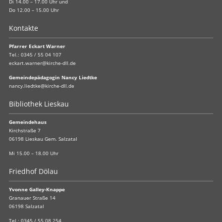
Di 14.00 – 17.00 Uhr und
Do 12.00 – 15.00 Uhr
Kontakte
Pfarrer Eckart Warner
Tel.:
0345 / 55 04 107
eckart.warner@kirche-dll.de
Gemeindepädagogin Nancy Liedtke
nancy.liedtke@kirche-dll.de
Bibliothek Lieskau
Gemeindehaus
Kirchstraße 7
06198 Lieskau Gem. Salzatal
Mi 15.00 – 18.00 Uhr
Friedhof Dölau
Yvonne Galley-Knappe
Granauer Straße 14
06198 Salzatal
Tel.:
0345 / 55 08 254