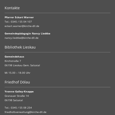
Kontakte
Pfarrer Eckart Warner
Tel.:
0345 / 55 04 107
eckart.warner@kirche-dll.de
Gemeindepädagogin Nancy Liedtke
nancy.liedtke@kirche-dll.de
Bibliothek Lieskau
Gemeindehaus
Kirchstraße 7
06198 Lieskau Gem. Salzatal
Mi 15.00 – 18.00 Uhr
Friedhof Dölau
Yvonne Galley-Knappe
Granauer Straße 14
06198 Salzatal
Tel.:
0345 / 55 08 254
friedhofsverwaltung@kirche-dll.de