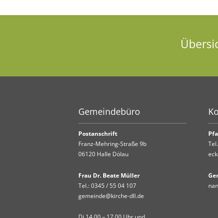
Übersi
Gemeindebüro
Ko
Postanschrift
Pfa
Franz-Mehring-Straße 9b
Tel
06120 Halle Dölau
eck
Frau Dr. Beate Müller
Ge
Tel.:
0345 / 55 04 107
nan
gemeinde@kirche-dll.de
Di 14.00 – 17.00 Uhr und