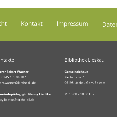
cht
Kontakt
Impressum
Date
ntakte
Bibliothek Lieskau
rrer Eckart Warner
Gemeindehaus
.:
0345 / 55 04 107
Kirchstraße 7
art.warner@kirche-dll.de
06198 Lieskau Gem. Salzatal
meindepädagogin Nancy Liedtke
Mi 15.00 – 18.00 Uhr
cy.liedtke@kirche-dll.de