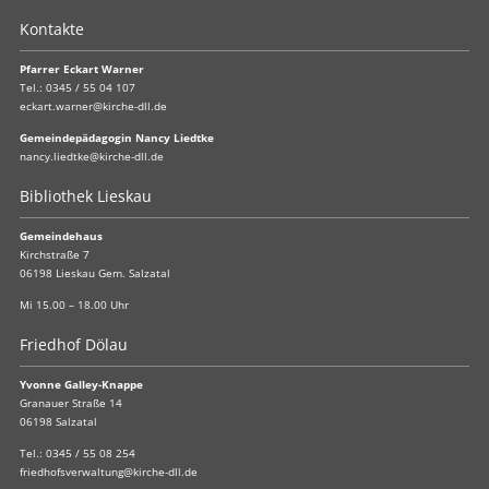
Kontakte
Pfarrer Eckart Warner
Tel.:
0345 / 55 04 107
eckart.warner@kirche-dll.de
Gemeindepädagogin Nancy Liedtke
nancy.liedtke@kirche-dll.de
Bibliothek Lieskau
Gemeindehaus
Kirchstraße 7
06198 Lieskau Gem. Salzatal
Mi 15.00 – 18.00 Uhr
Friedhof Dölau
Yvonne Galley-Knappe
Granauer Straße 14
06198 Salzatal
Tel.:
0345 / 55 08 254
friedhofsverwaltung@kirche-dll.de