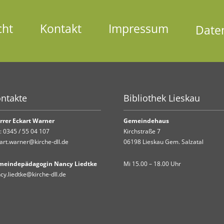
cht
Kontakt
Impressum
Date
ntakte
Bibliothek Lieskau
rrer Eckart Warner
Gemeindehaus
.:
0345 / 55 04 107
Kirchstraße 7
art.warner@kirche-dll.de
06198 Lieskau Gem. Salzatal
meindepädagogin Nancy Liedtke
Mi 15.00 – 18.00 Uhr
cy.liedtke@kirche-dll.de