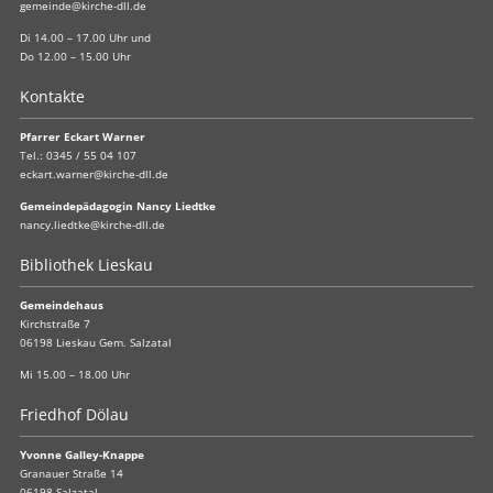
gemeinde@kirche-dll.de
Di 14.00 – 17.00 Uhr und
Do 12.00 – 15.00 Uhr
Kontakte
Pfarrer Eckart Warner
Tel.:
0345 / 55 04 107
eckart.warner@kirche-dll.de
Gemeindepädagogin Nancy Liedtke
nancy.liedtke@kirche-dll.de
Bibliothek Lieskau
Gemeindehaus
Kirchstraße 7
06198 Lieskau Gem. Salzatal
Mi 15.00 – 18.00 Uhr
Friedhof Dölau
Yvonne Galley-Knappe
Granauer Straße 14
06198 Salzatal