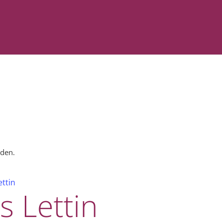
nden.
ettin
s Lettin