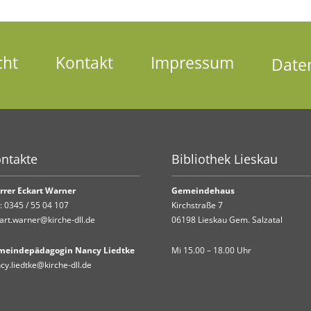
cht
Kontakt
Impressum
Date
ntakte
Bibliothek Lieskau
rrer Eckart Warner
Gemeindehaus
.:
0345 / 55 04 107
Kirchstraße 7
art.warner@kirche-dll.de
06198 Lieskau Gem. Salzatal
meindepädagogin Nancy Liedtke
Mi 15.00 – 18.00 Uhr
cy.liedtke@kirche-dll.de