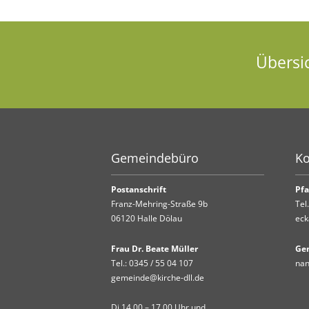
Übersi
Gemeindebüro
Ko
Postanschrift
Pfa
Franz-Mehring-Straße 9b
Tel
06120 Halle Dölau
eck
Frau Dr. Beate Müller
Ge
Tel.:
0345 / 55 04 107
nan
gemeinde@kirche-dll.de
Di 14.00 – 17.00 Uhr und