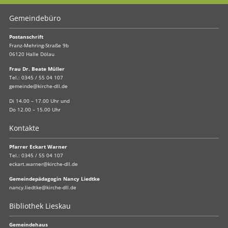
Gemeindebüro
Postanschrift
Franz-Mehring-Straße 9b
06120 Halle Dölau
Frau Dr. Beate Müller
Tel.:
0345 / 55 04 107
gemeinde@kirche-dll.de
Di 14.00 – 17.00 Uhr und
Do 12.00 – 15.00 Uhr
Kontakte
Pfarrer Eckart Warner
Tel.:
0345 / 55 04 107
eckart.warner@kirche-dll.de
Gemeindepädagogin Nancy Liedtke
nancy.liedtke@kirche-dll.de
Bibliothek Lieskau
Gemeindehaus