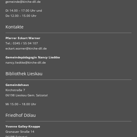
gemeinde@kirche-dll.de
Di 14.00 – 17.00 Uhr und
Do 12.00 – 15.00 Uhr
Kontakte
Pfarrer Eckart Warner
Tel.:
0345 / 55 04 107
eckart.warner@kirche-dll.de
Gemeindepädagogin Nancy Liedtke
nancy.liedtke@kirche-dll.de
Bibliothek Lieskau
Gemeindehaus
Kirchstraße 7
06198 Lieskau Gem. Salzatal
Mi 15.00 – 18.00 Uhr
Friedhof Dölau
Yvonne Galley-Knappe
Granauer Straße 14
06198 Salzatal