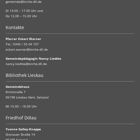
gemeinde@kirche-dll.de
Di 14.00 – 17.00 Uhr und
Do 12.00 – 15.00 Uhr
Kontakte
Pfarrer Eckart Warner
Tel.:
0345 / 55 04 107
eckart.warner@kirche-dll.de
Gemeindepädagogin Nancy Liedtke
nancy.liedtke@kirche-dll.de
Bibliothek Lieskau
Gemeindehaus
Kirchstraße 7
06198 Lieskau Gem. Salzatal
Mi 15.00 – 18.00 Uhr
Friedhof Dölau
Yvonne Galley-Knappe
Granauer Straße 14
06198 Salzatal