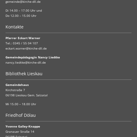
gemeinde@kirche-dll.de
Di 14.00 – 17.00 Uhr und
Do 12.00 – 15.00 Uhr
Kontakte
Pfarrer Eckart Warner
Tel.:
0345 / 55 04 107
eckart.warner@kirche-dll.de
Gemeindepädagogin Nancy Liedtke
nancy.liedtke@kirche-dll.de
Bibliothek Lieskau
Gemeindehaus
Kirchstraße 7
06198 Lieskau Gem. Salzatal
Mi 15.00 – 18.00 Uhr
Friedhof Dölau
Yvonne Galley-Knappe
Granauer Straße 14
06198 Salzatal