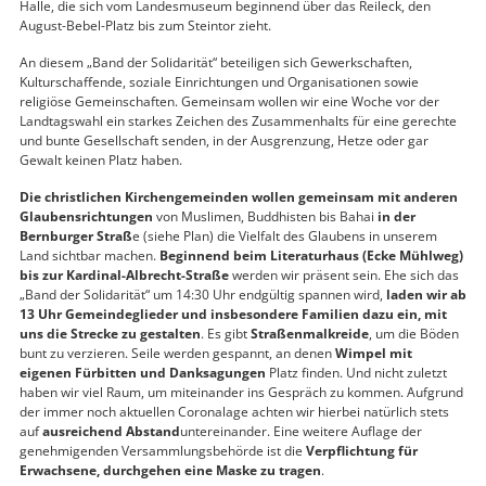
Halle, die sich vom Landesmuseum beginnend über das Reileck, den
August-Bebel-Platz bis zum Steintor zieht.
An diesem „Band der Solidarität“ beteiligen sich Gewerkschaften,
Kulturschaffende, soziale Einrichtungen und Organisationen sowie
religiöse Gemeinschaften. Gemeinsam wollen wir eine Woche vor der
Landtagswahl ein starkes Zeichen des Zusammenhalts für eine gerechte
und bunte Gesellschaft senden, in der Ausgrenzung, Hetze oder gar
Gewalt keinen Platz haben.
Die christlichen Kirchengemeinden wollen gemeinsam mit anderen
Glaubensrichtungen
von Muslimen, Buddhisten bis Bahai
in der
Bernburger Straß
e (siehe Plan) die Vielfalt des Glaubens in unserem
Land sichtbar machen.
Beginnend beim Literaturhaus (Ecke Mühlweg)
bis zur Kardinal-Albrecht-Straße
werden wir präsent sein. Ehe sich das
„Band der Solidarität“ um 14:30 Uhr endgültig spannen wird,
laden wir ab
13 Uhr Gemeindeglieder und insbesondere Familien dazu ein, mit
uns die Strecke zu gestalten
. Es gibt
Straßenmalkreide
, um die Böden
bunt zu verzieren. Seile werden gespannt, an denen
Wimpel mit
eigenen Fürbitten und Danksagungen
Platz finden. Und nicht zuletzt
haben wir viel Raum, um miteinander ins Gespräch zu kommen. Aufgrund
der immer noch aktuellen Coronalage achten wir hierbei natürlich stets
auf
ausreichend Abstand
untereinander. Eine weitere Auflage der
genehmigenden Versammlungsbehörde ist die
Verpflichtung für
Erwachsene, durchgehen eine Maske zu tragen
.