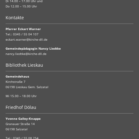
Di 14.00 – 17.00 Uhr und
Do 12.00 – 15.00 Uhr
Kontakte
Pfarrer Eckart Warner
Tel.:
0345 / 55 04 107
eckart.warner@kirche-dll.de
Gemeindepädagogin Nancy Liedtke
nancy.liedtke@kirche-dll.de
Bibliothek Lieskau
Gemeindehaus
Kirchstraße 7
06198 Lieskau Gem. Salzatal
Mi 15.00 – 18.00 Uhr
Friedhof Dölau
Yvonne Galley-Knappe
Granauer Straße 14
06198 Salzatal
Tel.:
0345 / 55 08 254