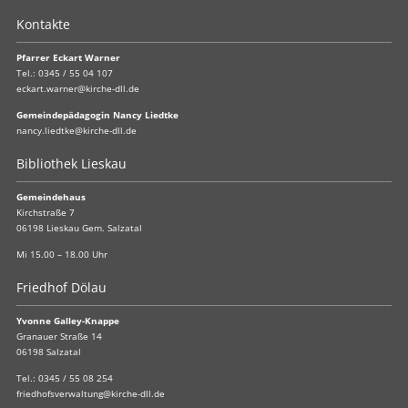
Kontakte
Pfarrer Eckart Warner
Tel.:
0345 / 55 04 107
eckart.warner@kirche-dll.de
Gemeindepädagogin Nancy Liedtke
nancy.liedtke@kirche-dll.de
Bibliothek Lieskau
Gemeindehaus
Kirchstraße 7
06198 Lieskau Gem. Salzatal
Mi 15.00 – 18.00 Uhr
Friedhof Dölau
Yvonne Galley-Knappe
Granauer Straße 14
06198 Salzatal
Tel.:
0345 / 55 08 254
friedhofsverwaltung@kirche-dll.de