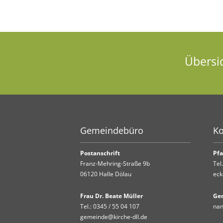
Übersi
Gemeindebüro
Ko
Postanschrift
Pfa
Franz-Mehring-Straße 9b
Tel
06120 Halle Dölau
eck
Frau Dr. Beate Müller
Ge
Tel.:
0345 / 55 04 107
nan
gemeinde@kirche-dll.de