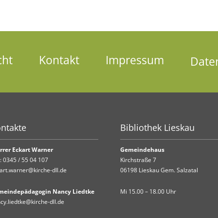
cht
Kontakt
Impressum
Date
ntakte
Bibliothek Lieskau
rrer Eckart Warner
Gemeindehaus
.:
0345 / 55 04 107
Kirchstraße 7
art.warner@kirche-dll.de
06198 Lieskau Gem. Salzatal
meindepädagogin Nancy Liedtke
Mi 15.00 – 18.00 Uhr
cy.liedtke@kirche-dll.de