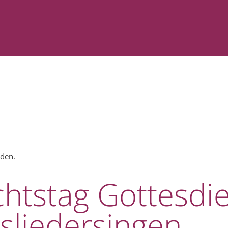
nden.
htstag Gottesdie
sliedersingen