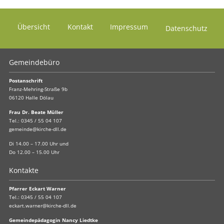
Übersicht
Kontakt
Impressum
Datenschutz
Gemeindebüro
Postanschrift
Franz-Mehring-Straße 9b
06120 Halle Dölau
Frau Dr. Beate Müller
Tel.:
0345 / 55 04 107
gemeinde@kirche-dll.de
Di 14.00 – 17.00 Uhr und
Do 12.00 – 15.00 Uhr
Kontakte
Pfarrer Eckart Warner
Tel.:
0345 / 55 04 107
eckart.warner@kirche-dll.de
Gemeindepädagogin Nancy Liedtke