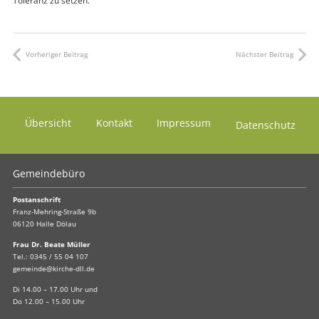
Toleranz zu setzen.“
Vorheriger Beitrag
Nächster Beitrag
Übersicht
Kontakt
Impressum
Datenschutz
Gemeindebüro
Postanschrift
Franz-Mehring-Straße 9b
06120 Halle Dölau
Frau Dr. Beate Müller
Tel.:
0345 / 55 04 107
gemeinde@kirche-dll.de
Di 14.00 – 17.00 Uhr und
Do 12.00 – 15.00 Uhr