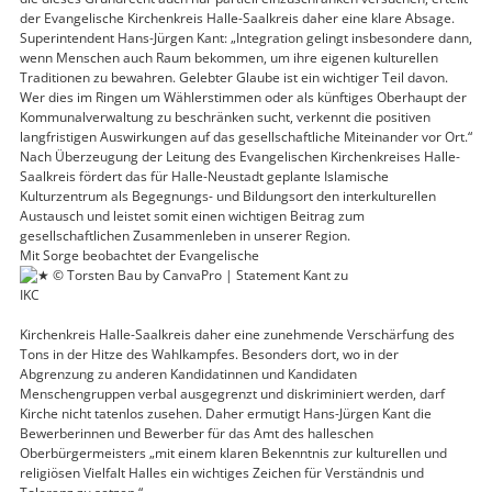
der Evangelische Kirchenkreis Halle-Saalkreis daher eine klare Absage.
Superintendent Hans-Jürgen Kant: „Integration gelingt insbesondere dann,
wenn Menschen auch Raum bekommen, um ihre eigenen kulturellen
Traditionen zu bewahren. Gelebter Glaube ist ein wichtiger Teil davon.
Wer dies im Ringen um Wählerstimmen oder als künftiges Oberhaupt der
Kommunalverwaltung zu beschränken sucht, verkennt die positiven
langfristigen Auswirkungen auf das gesellschaftliche Miteinander vor Ort.“
Nach Überzeugung der Leitung des Evangelischen Kirchenkreises Halle-
Saalkreis fördert das für Halle-Neustadt geplante Islamische
Kulturzentrum als Begegnungs- und Bildungsort den interkulturellen
Austausch und leistet somit einen wichtigen Beitrag zum
gesellschaftlichen Zusammenleben in unserer Region.
Mit Sorge beobachtet der Evangelische
Kirchenkreis Halle-Saalkreis daher eine zunehmende Verschärfung des
Tons in der Hitze des Wahlkampfes. Besonders dort, wo in der
Abgrenzung zu anderen Kandidatinnen und Kandidaten
Menschengruppen verbal ausgegrenzt und diskriminiert werden, darf
Kirche nicht tatenlos zusehen. Daher ermutigt Hans-Jürgen Kant die
Bewerberinnen und Bewerber für das Amt des halleschen
Oberbürgermeisters „mit einem klaren Bekenntnis zur kulturellen und
religiösen Vielfalt Halles ein wichtiges Zeichen für Verständnis und