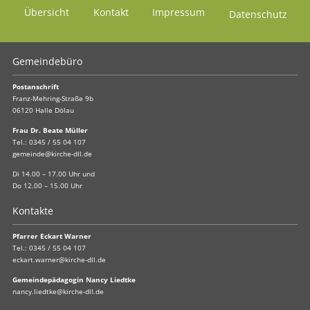
Übersicht
Kontakt
Impressum
Datenschutz
Gemeindebüro
Postanschrift
Franz-Mehring-Straße 9b
06120 Halle Dölau
Frau Dr. Beate Müller
Tel.:
0345 / 55 04 107
gemeinde@kirche-dll.de
Di 14.00 – 17.00 Uhr und
Do 12.00 – 15.00 Uhr
Kontakte
Pfarrer Eckart Warner
Tel.:
0345 / 55 04 107
eckart.warner@kirche-dll.de
Gemeindepädagogin Nancy Liedtke
nancy.liedtke@kirche-dll.de