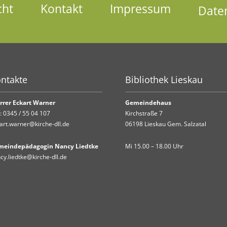
cht
Kontakt
Impressum
Date
ntakte
Bibliothek Lieskau
rrer Eckart Warner
Gemeindehaus
.:
0345 / 55 04 107
Kirchstraße 7
art.warner@kirche-dll.de
06198 Lieskau Gem. Salzatal
meindepädagogin Nancy Liedtke
Mi 15.00 – 18.00 Uhr
cy.liedtke@kirche-dll.de