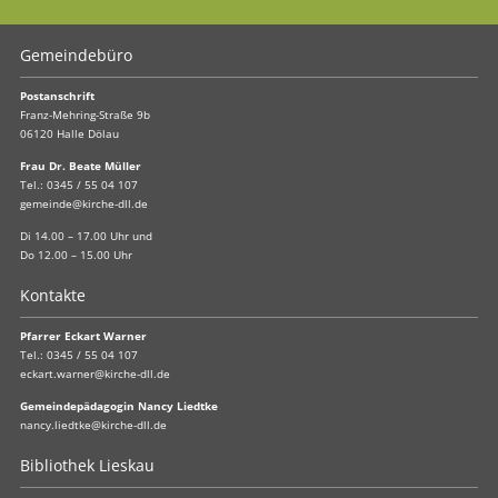
Gemeindebüro
Postanschrift
Franz-Mehring-Straße 9b
06120 Halle Dölau
Frau Dr. Beate Müller
Tel.:
0345 / 55 04 107
gemeinde@kirche-dll.de
Di 14.00 – 17.00 Uhr und
Do 12.00 – 15.00 Uhr
Kontakte
Pfarrer Eckart Warner
Tel.:
0345 / 55 04 107
eckart.warner@kirche-dll.de
Gemeindepädagogin Nancy Liedtke
nancy.liedtke@kirche-dll.de
Bibliothek Lieskau