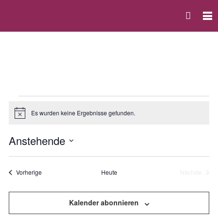
Veranstaltungen
Es wurden keine Ergebnisse gefunden.
Hinweis
Anstehende
Vera
Ansi
Datum
Ansi
Navi
auswählen.
Navi
Veranstaltungen
Vorherige
Heute
Nächste
Veranstal
Kalender abonnieren