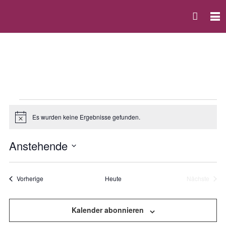
Veranstaltungen
Es wurden keine Ergebnisse gefunden.
Hinweis
Anstehende
Vera
Ansi
Datum
Ansi
Navi
auswählen.
Navi
Veranstaltungen
Vorherige
Heute
Nächste
Veranstal
Kalender abonnieren