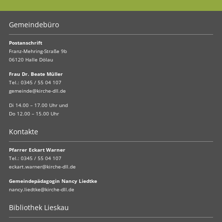
Gemeindebüro
Postanschrift
Franz-Mehring-Straße 9b
06120 Halle Dölau
Frau Dr. Beate Müller
Tel.:
0345 / 55 04 107
gemeinde@kirche-dll.de
Di 14.00 – 17.00 Uhr und
Do 12.00 – 15.00 Uhr
Kontakte
Pfarrer Eckart Warner
Tel.:
0345 / 55 04 107
eckart.warner@kirche-dll.de
Gemeindepädagogin Nancy Liedtke
nancy.liedtke@kirche-dll.de
Bibliothek Lieskau