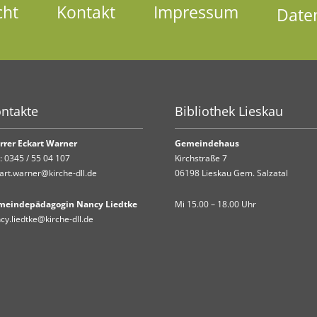
cht
Kontakt
Impressum
Date
ntakte
Bibliothek Lieskau
rrer Eckart Warner
Gemeindehaus
.:
0345 / 55 04 107
Kirchstraße 7
art.warner@kirche-dll.de
06198 Lieskau Gem. Salzatal
meindepädagogin Nancy Liedtke
Mi 15.00 – 18.00 Uhr
cy.liedtke@kirche-dll.de