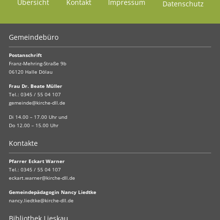
Übersicht
Kontakt
Impressum
Datenschutz
Gemeindebüro
Postanschrift
Franz-Mehring-Straße 9b
06120 Halle Dölau
Frau Dr. Beate Müller
Tel.:
0345 / 55 04 107
gemeinde@kirche-dll.de
Di 14.00 – 17.00 Uhr und
Do 12.00 – 15.00 Uhr
Kontakte
Pfarrer Eckart Warner
Tel.:
0345 / 55 04 107
eckart.warner@kirche-dll.de
Gemeindepädagogin Nancy Liedtke
nancy.liedtke@kirche-dll.de
Bibliothek Lieskau